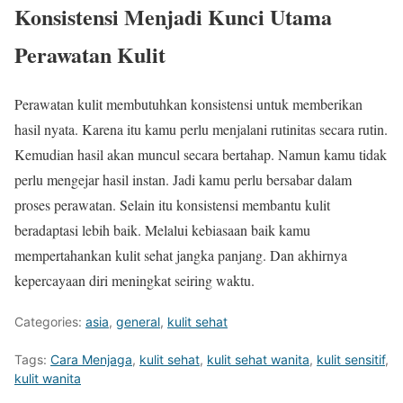
Konsistensi Menjadi Kunci Utama
Perawatan Kulit
Perawatan kulit membutuhkan konsistensi untuk memberikan
hasil nyata. Karena itu kamu perlu menjalani rutinitas secara rutin.
Kemudian hasil akan muncul secara bertahap. Namun kamu tidak
perlu mengejar hasil instan. Jadi kamu perlu bersabar dalam
proses perawatan. Selain itu konsistensi membantu kulit
beradaptasi lebih baik. Melalui kebiasaan baik kamu
mempertahankan kulit sehat jangka panjang. Dan akhirnya
kepercayaan diri meningkat seiring waktu.
Categories:
asia
,
general
,
kulit sehat
Tags:
Cara Menjaga
,
kulit sehat
,
kulit sehat wanita
,
kulit sensitif
,
kulit wanita