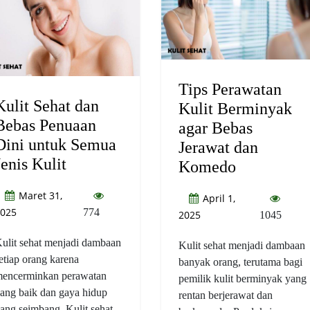
Tips Perawatan
Kulit Sehat dan
Kulit Berminyak
Bebas Penuaan
agar Bebas
Dini untuk Semua
Jerawat dan
Jenis Kulit
Komedo
Maret 31,
April 1,
025
774
2025
1045
ulit sehat menjadi dambaan
Kulit sehat menjadi dambaan
etiap orang karena
banyak orang, terutama bagi
encerminkan perawatan
pemilik kulit berminyak yang
ang baik dan gaya hidup
rentan berjerawat dan
ang seimbang. Kulit sehat