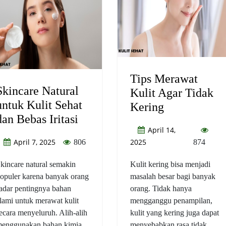
Tips Merawat
Skincare Natural
Kulit Agar Tidak
untuk Kulit Sehat
Kering
dan Bebas Iritasi
April 14,
April 7, 2025
2025
806
874
kincare natural semakin
Kulit kering bisa menjadi
opuler karena banyak orang
masalah besar bagi banyak
adar pentingnya bahan
orang. Tidak hanya
lami untuk merawat kulit
mengganggu penampilan,
ecara menyeluruh. Alih-alih
kulit yang kering juga dapat
enggunakan bahan kimia
menyebabkan rasa tidak