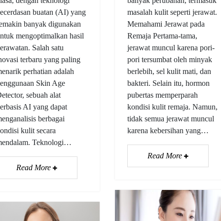
iasa, dengan teknologi
banyak perubahan, termasuk
ecerdasan buatan (AI) yang
masalah kulit seperti jerawat.
emakin banyak digunakan
Memahami Jerawat pada
ntuk mengoptimalkan hasil
Remaja Pertama-tama,
erawatan. Salah satu
jerawat muncul karena pori-
novasi terbaru yang paling
pori tersumbat oleh minyak
enarik perhatian adalah
berlebih, sel kulit mati, dan
enggunaan Skin Age
bakteri. Selain itu, hormon
etector, sebuah alat
pubertas memperparah
erbasis AI yang dapat
kondisi kulit remaja. Namun,
enganalisis berbagai
tidak semua jerawat muncul
ondisi kulit secara
karena kebersihan yang…
endalam. Teknologi…
Read More
Read More