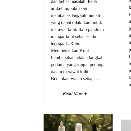
b
dan bebas masalah. Pada
k
artikel ini, kita akan
s
membahas langkah mudah
u
yang dapat dilakukan untuk
p
merawat kulit. Ikuti panduan
i
ini agar kulit sehat selalu
m
terjaga. 1. Rutin
p
Membersihkan Kulit
D
Pembersihan adalah langkah
b
pertama yang sangat penting
m
dalam merawat kulit.
k
Bersihkan wajah setiap…
m
Read More