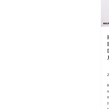
2
K
s
m
y
y