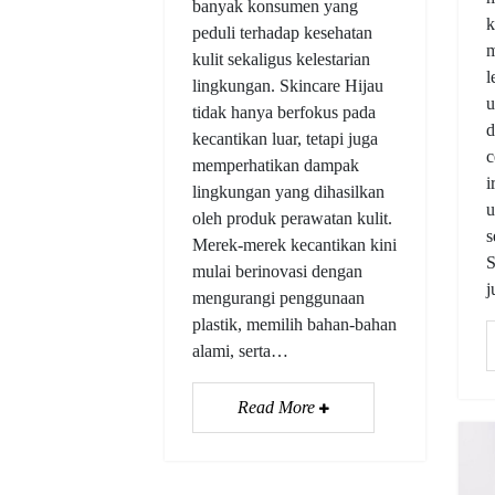
banyak konsumen yang
k
peduli terhadap kesehatan
m
kulit sekaligus kelestarian
l
lingkungan. Skincare Hijau
u
tidak hanya berfokus pada
d
kecantikan luar, tetapi juga
c
memperhatikan dampak
i
lingkungan yang dihasilkan
u
oleh produk perawatan kulit.
s
Merek-merek kecantikan kini
S
mulai berinovasi dengan
mengurangi penggunaan
plastik, memilih bahan-bahan
alami, serta…
Read More