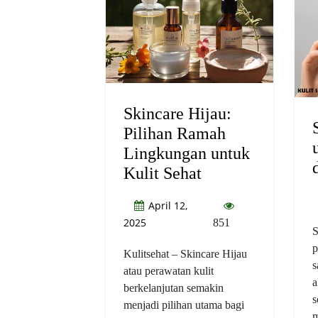
Skincare Hijau:
Pilihan Ramah
Lingkungan untuk
Kulit Sehat
April 12,
2025
851
S
p
Kulitsehat – Skincare Hijau
s
atau perawatan kulit
a
berkelanjutan semakin
s
menjadi pilihan utama bagi
m