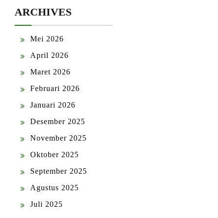
ARCHIVES
Mei 2026
April 2026
Maret 2026
Februari 2026
Januari 2026
Desember 2025
November 2025
Oktober 2025
September 2025
Agustus 2025
Juli 2025