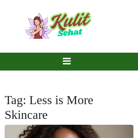
Skip
to
content
Perawatan yang Tepat, Kulitmu Lebih Bersinar.
Kulit Sehat
Tag:
Less is More
Skincare