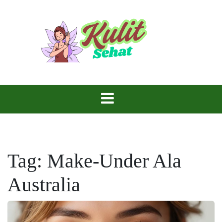
Skip
to
content
Perawatan yang Tepat, Kulitmu Lebih Bersinar.
Kulit Sehat
Tag:
Make-Under Ala
Australia