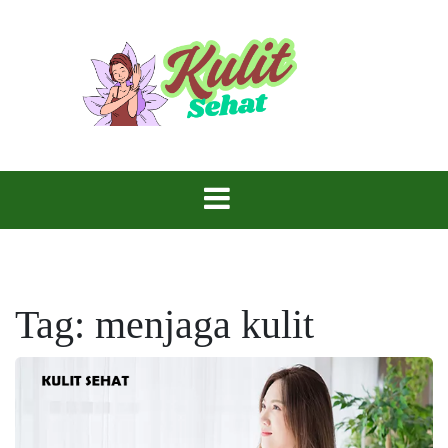
Skip
to
content
Perawatan yang Tepat, Kulitmu Lebih Bersinar.
Kulit Sehat
Tag:
menjaga kulit