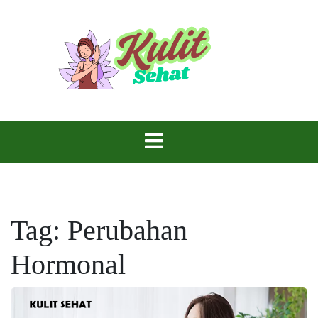
Skip
to
content
Perawatan yang Tepat, Kulitmu Lebih Bersinar.
Kulit Sehat
Tag:
Perubahan
Hormonal