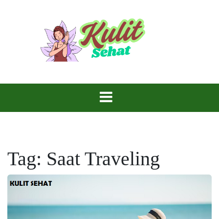
Skip
to
content
Perawatan yang Tepat, Kulitmu Lebih Bersinar.
Kulit Sehat
Tag:
Saat Traveling