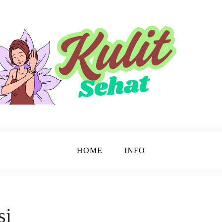
sinar.
HOME
INFO
si