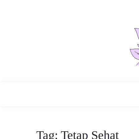
Skip
to
content
Perawatan yang Tepat, Kulitmu Lebih Ber
Kulit Sehat
Tag:
Tetap Sehat