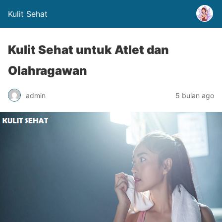
Kulit Sehat
Kulit Sehat untuk Atlet dan
Olahragawan
admin
5 bulan ago