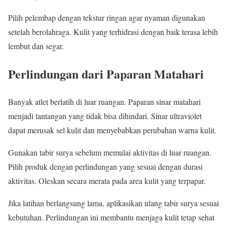
Pilih pelembap dengan tekstur ringan agar nyaman digunakan
setelah berolahraga. Kulit yang terhidrasi dengan baik terasa lebih
lembut dan segar.
Perlindungan dari Paparan Matahari
Banyak atlet berlatih di luar ruangan. Paparan sinar matahari
menjadi tantangan yang tidak bisa dihindari. Sinar ultraviolet
dapat merusak sel kulit dan menyebabkan perubahan warna kulit.
Gunakan tabir surya sebelum memulai aktivitas di luar ruangan.
Pilih produk dengan perlindungan yang sesuai dengan durasi
aktivitas. Oleskan secara merata pada area kulit yang terpapar.
Jika latihan berlangsung lama, aplikasikan ulang tabir surya sesuai
kebutuhan. Perlindungan ini membantu menjaga kulit tetap sehat