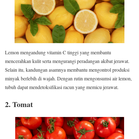
Lemon mengandung vitamin C tinggi yang membantu
mencerahkan kulit serta mengurangi peradangan akibat jerawat.
Selain itu, kandungan asamnya membantu mengontrol produksi
minyak berlebih di wajah. Dengan rutin mengonsumsi air lemon,
tubuh dapat mendetoksifikasi racun yang memicu jerawat.
2. Tomat