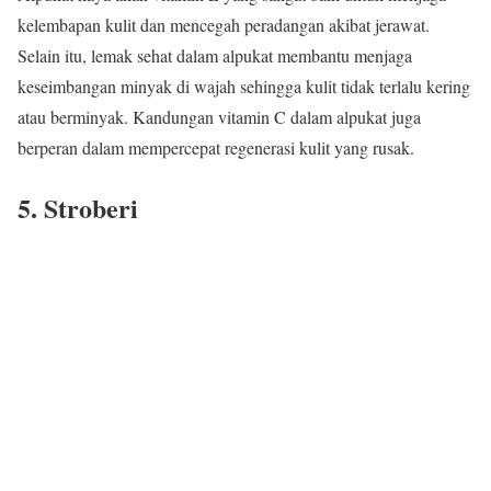
kelembapan kulit dan mencegah peradangan akibat jerawat.
Selain itu, lemak sehat dalam alpukat membantu menjaga
keseimbangan minyak di wajah sehingga kulit tidak terlalu kering
atau berminyak. Kandungan vitamin C dalam alpukat juga
berperan dalam mempercepat regenerasi kulit yang rusak.
5. Stroberi