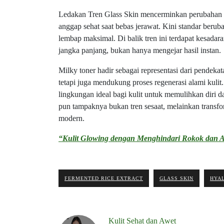
Ledakan Tren Glass Skin mencerminkan perubahan pa
anggap sehat saat bebas jerawat. Kini standar berub
lembap maksimal. Di balik tren ini terdapat kesada
jangka panjang, bukan hanya mengejar hasil instan.
Milky toner hadir sebagai representasi dari pendek
tetapi juga mendukung proses regenerasi alami kul
lingkungan ideal bagi kulit untuk memulihkan dir
pun tampaknya bukan tren sesaat, melainkan transf
modern.
“Kulit Glowing dengan Menghindari Rokok dan A
FERMENTED RICE EXTRACT
GLASS SKIN
HYAL
Kulit Sehat dan Awet