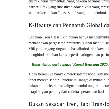
ekstrak beras fermentasi, yang bekerja bersama unt
barrier. Efek yang dihasilkan adalah kulit yang ter
standar kecantikan “glass skin” yang kini mendunia.
K-Beauty dan Pengaruh Global d
Ledakan Tren Glass Skin bukan hanya mencerminkan 
menandakan pergeseran preferensi global menuju sk
Milky toner yang ringan, bebas alkohol, dan kaya m
menghindari bahan keras seperti astringen atau parfu
“‘Baba Vanga dari Jepang’ Ramal Bencana 2025
Tidak heran jika banyak merek internasional kini m
toner mereka sendiri. Produk ini sangat di minati 
dalam iklim ekstrem sekaligus mendukung tren peraw
tetapi bagian penting dari rutinitas perawatan hari
Bukan Sekadar Tren, Tapi Transf