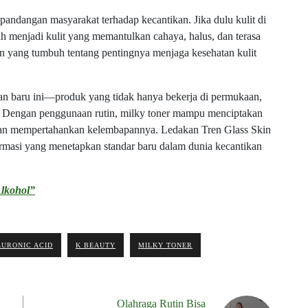
ndangan masyarakat terhadap kecantikan. Jika dulu kulit di
ah menjadi kulit yang memantulkan cahaya, halus, dan terasa
ran yang tumbuh tentang pentingnya menjaga kesehatan kulit
atan baru ini—produk yang tidak hanya bekerja di permukaan,
it. Dengan penggunaan rutin, milky toner mampu menciptakan
i dan mempertahankan kelembapannya. Ledakan Tren Glass Skin
ormasi yang menetapkan standar baru dalam dunia kecantikan
lkohol”
URONIC ACID
K BEAUTY
MILKY TONER
Olahraga Rutin Bisa